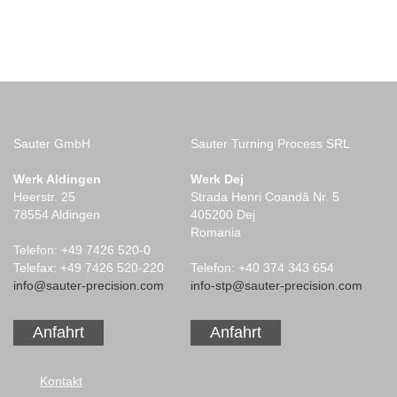
Sauter GmbH
Sauter Turning Process SRL
Werk Aldingen
Werk Dej
Heerstr. 25
Strada Henri Coandă Nr. 5
78554 Aldingen
405200 Dej
Romania
Telefon: +49 7426 520-0
Telefax: +49 7426 520-220
Telefon: +40 374 343 654
info@sauter-precision.com
info-stp@sauter-precision.com
Anfahrt
Anfahrt
Navigation
Kontakt
überspringen